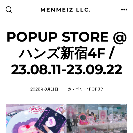
コ
MENMEIZ LLC.
ン
検
メ
索
ニ
テ
切
ュ
り
ー
替
ン
POPUP STORE @
え
ツ
ハンズ新宿4F /
へ
ス
23.08.11-23.09.22
キ
ッ
プ
2023年8月11日
カテゴリー:
POPUP