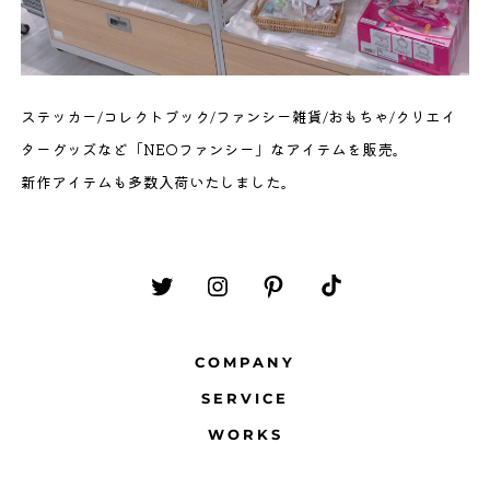
ステッカー/コレクトブック/ファンシー雑貨/おもちゃ/クリエイ
ターグッズなど「NEOファンシー」なアイテムを販売。
新作アイテムも多数入荷いたしました。
Twitter
Instagram
Pinterest
TikTok
を
を
を
を
COMPANY
新
新
新
新
規
規
規
規
SERVICE
タ
タ
タ
タ
WORKS
ブ
ブ
ブ
ブ