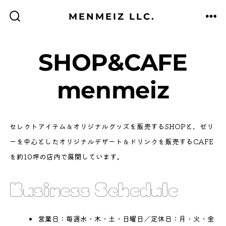
コ
MENMEIZ LLC.
ン
検
メ
索
ニ
テ
切
ュ
り
ー
替
ン
SHOP&CAFE
え
ツ
menmeiz
へ
ス
キ
セレクトアイテム＆オリジナルグッズを販売するSHOPと、ゼリ
ッ
ーを中心としたオリジナルデザート＆ドリンクを販売するCAFE
プ
を約10坪の店内で展開しています。
Business Schedule
営業日：毎週水・木・土・日曜日／定休日：月・火・金