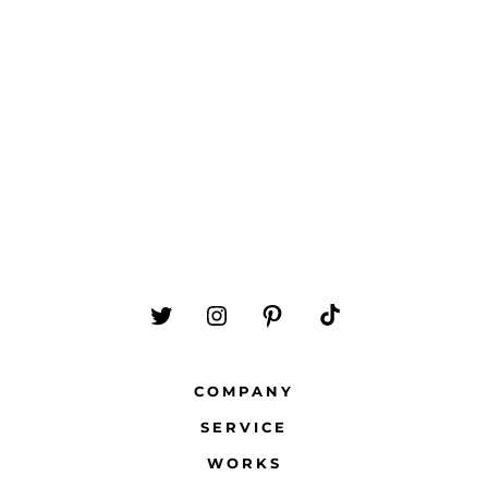
Twitter
Instagram
Pinterest
TikTok
を
を
を
を
COMPANY
新
新
新
新
規
規
規
規
SERVICE
タ
タ
タ
タ
WORKS