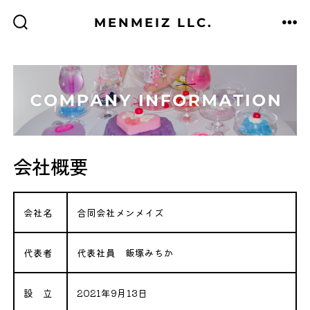
コ
MENMEIZ LLC.
ン
検
メ
索
ニ
テ
切
ュ
り
ー
替
ン
え
ツ
へ
ス
キ
会社概要
ッ
プ
会社名
合同会社メンメイズ
代表者
代表社員 飯塚みちか
設 立
2021年9月13日