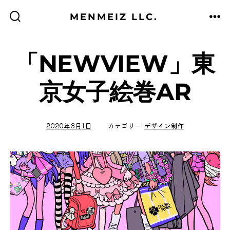
コ
MENMEIZ LLC.
ン
検
メ
索
ニ
テ
切
ュ
り
ー
替
ン
「NEWVIEW」東
え
ツ
京女子絵巻AR
へ
ス
キ
2020年8月1日
カテゴリー:
デザイン制作
ッ
プ