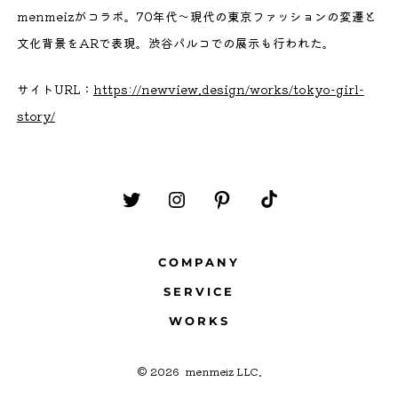
menmeizがコラボ。70年代〜現代の東京ファッションの変遷と
文化背景をARで表現。渋谷パルコでの展示も行われた。
サイトURL：
https://newview.design/works/tokyo-girl-
story/
Twitter
Instagram
Pinterest
TikTok
を
を
を
を
COMPANY
新
新
新
新
規
規
規
規
SERVICE
タ
タ
タ
タ
WORKS
ブ
ブ
ブ
ブ
で
で
で
で
© 2026
menmeiz LLC.